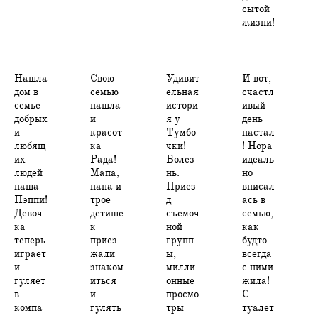
сытой
жизни!
Нашла
Свою
Удивит
И вот,
дом в
семью
ельная
счастл
семье
нашла
истори
ивый
добрых
и
я у
день
и
красот
Тумбо
настал
любящ
ка
чки!
! Нора
их
Рада!
Болез
идеаль
людей
Мапа,
нь.
но
наша
папа и
Приез
вписал
Пэппи!
трое
д
ась в
Девоч
детише
съемоч
семью,
ка
к
ной
как
теперь
приез
групп
будто
играет
жали
ы,
всегда
и
знаком
милли
с ними
гуляет
иться
онные
жила!
в
и
просмо
С
компа
гулять
тры
туалет