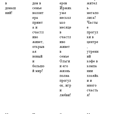
в
дом в
еров
жител
домаш
семье
Иржик
ь
ний!
волонт
уже
мегапо
ера
нескол
лиса!
приют
ько
Часты
а и
месяце
е
счастл
в
прогул
иво
счастл
ки в
живет,
иво
центре
открыв
живет
,
ая
в
утренн
новый
семье
ий
и
Ольги
кофе в
большо
и его
компа
й мир!
жизнь
нии
полна
хозяйк
прогул
и и
ок, игр
много
и
счасть
любви!
я!