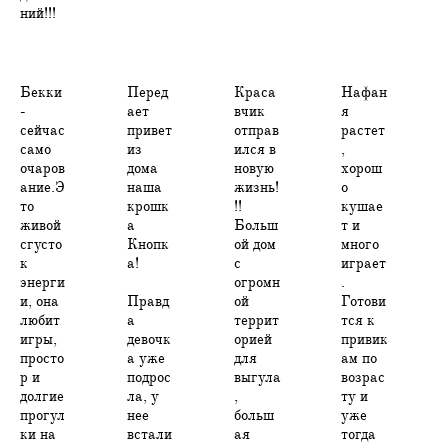
ний!!!
Бекки
Перед
Краса
Нафан
-
ает
вчик
я
сейчас
привет
отправ
растет
само
из
ился в
,
очаров
дома
новую
хорош
ание.Э
наша
жизнь!
о
то
крошк
!!
кушае
живой
а
Больш
т и
сгусто
Кнопк
ой дом
много
к
а!
с
играет
энерги
огромн
.
и, она
Правд
ой
Готови
любит
а
террит
тся к
игры,
девочк
орией
привик
просто
а уже
для
ам по
р и
подрос
выгула
возрас
долгие
ла, у
,
ту и
прогул
нее
больш
уже
ки на
встали
ая
тогда