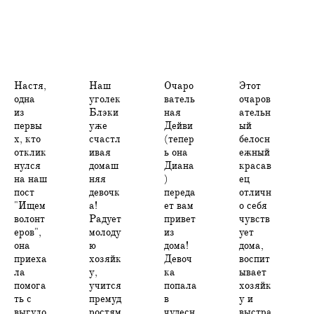
Настя,
Наш
Очаро
Этот
одна
уголек
ватель
очаров
из
Блэки
ная
ательн
первы
уже
Дейви
ый
х, кто
счастл
(тепер
белосн
отклик
ивая
ь она
ежный
нулся
домаш
Диана
красав
на наш
няя
)
ец
пост
девочк
переда
отличн
"Ищем
а!
ет вам
о себя
волонт
Радует
привет
чувств
еров",
молоду
из
ует
она
ю
дома!
дома,
приеха
хозяйк
Девоч
воспит
ла
у,
ка
ывает
помога
учится
попала
хозяйк
ть с
премуд
в
у и
выгуло
ростям
чудесн
выстра