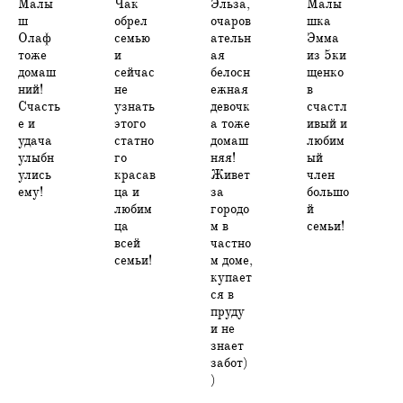
Малы
Чак
Эльза,
Малы
ш
обрел
очаров
шка
Олаф
семью
ательн
Эмма
тоже
и
ая
из 5ки
домаш
сейчас
белосн
щенко
ний!
не
ежная
в
Счасть
узнать
девочк
счастл
е и
этого
а тоже
ивый и
удача
статно
домаш
любим
улыбн
го
няя!
ый
улись
красав
Живет
член
ему!
ца и
за
большо
любим
городо
й
ца
м в
семьи!
всей
частно
семьи!
м доме,
купает
ся в
пруду
и не
знает
забот)
)