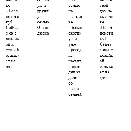
ке
ую и
семью
свой
#Всем
дружн
на
дом на
покоти
ую
выстав
выстав
ку1
семью.
ке
ке
Сейча
Очень
"Всемп
#Всем
с он с
любим!
окотик
покоти
хозяйк
у1 и
ку1
ой и
уже
Сейча
семьей
провод
с она с
отдыха
ит
хозяйк
ет на
насыщ
ой
даче.
енные
отдыха
дни на
ет на
даче
даче.
со
своей
семьей
.