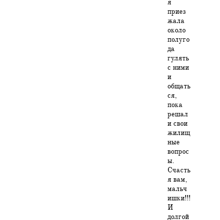
я
приез
жала
около
полуго
да
гулять
с ними
и
общать
ся,
пока
решал
и свои
жилищ
ные
вопрос
ы.
Счасть
я вам,
мальч
ишки!!!
И
долгой