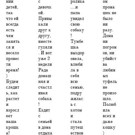
нии
с
ролика
ом
детей,
девочк
....и
прома
так
ой.
папа
шек не
что ей
Привы
увидел
было
всегда
кали
свою
ни
есть
друг к
собаку
разу.
чем
другу,
!
Дома
занять
вместе
Тумбе
ни
ся и
гуляли
шка
погром
весело
. И вот
выздор
ов, ни
провес
уже 2
овела,
убийст
ти
недели
влюби
ва
время!
Рада
ла в
любим
)
домаш
себя
ых
Будем
няя и
всю
туфель
следит
счастл
семью,
не
ь, как
ивая
подру
произо
растет
собака
жилас
шло.
и
!
ь с
Полюб
взросл
Ездит
котом
ила
еет
с
и
всех и
наша
семьей
стала
даже
крошк
в дома
путеш
кошку
а!
отдыха
ествов
)