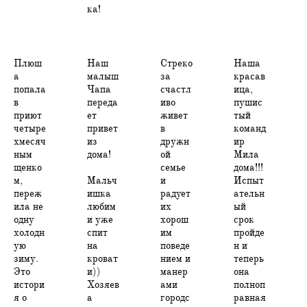
ка!
Плюш
Наш
Стреко
Наша
а
малыш
за
красав
попала
Чапа
счастл
ица,
в
переда
иво
пушис
приют
ет
живет
тый
четыре
привет
в
команд
хмесяч
из
дружн
ир
ным
дома!
ой
Мила
щенко
семье
дома!!!
м,
Мальч
и
Испыт
переж
ишка
радует
ательн
ила не
любим
их
ый
одну
и уже
хорош
срок
холодн
спит
им
пройде
ую
на
поведе
н и
зиму.
кроват
нием и
теперь
Это
и))
манер
она
истори
Хозяев
ами
полноп
я о
а
городс
равная