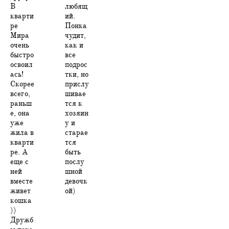
В
любящ
кварти
ий.
ре
Понка
Мира
чудит,
очень
как и
быстро
все
освоил
подрос
ась!
тки, но
Скорее
прислу
всего,
шивае
раньш
тся к
е, она
хозяин
уже
у и
жила в
старае
кварти
тся
ре. А
быть
еще с
послу
ней
шной
вместе
девочк
живет
ой)
кошка
))
Дружб