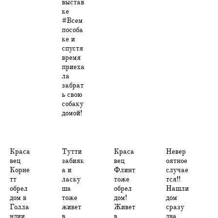
выстав
ке
#Всем
пособа
ке и
спустя
время
приеха
ла
забрат
ь свою
собаку
домой!
Краса
Тутти
Краса
Невер
вец
забияк
вец
оятное
Корне
а и
Флинт
случае
тт
ласку
тоже
тся!!
обрел
ша
обрел
Нашли
дом в
тоже
дом!
дом
Голла
живет
Живет
сразу
ндии,
в
в
два