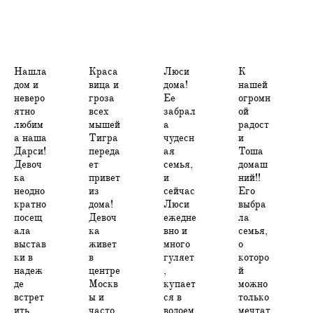
Нашла
Краса
Люси
К
дом и
вица и
дома!
нашей
неверо
гроза
Ее
огромн
ятно
всех
забрал
ой
любим
мышей
а
радост
а наша
Тигра
чудесн
и
Дарси!
переда
ая
Тоша
Девоч
ет
семья,
домаш
ка
привет
и
ний!!
неодно
из
сейчас
Его
кратно
дома!
Люси
выбра
посещ
Девоч
ежедне
ла
ала
ка
вно и
семья,
выстав
живет
много
о
ки в
в
гуляет
которо
надеж
центре
,
й
де
Москв
купает
можно
встрет
ы и
ся в
только
ить
часто
водоем
мечтат