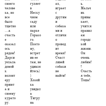
своего
гуляет
ах,
ь.
челове
в
играет
Мальч
ка, но
Неску
с
ик
все
чном
другим
привы
было
саду
и
кает,
тщетно
или
собака
учится
....а
парке
ми и
правил
счасть
Горько
отличн
ам
е
го.
о
городс
оказал
Поэто
провод
кой
ось
му,
ит
жизни.
рядом!
встрет
время!
Он
Дарси
ив ее
Счаст
очень
уехала
там, не
ливей
любим!
домой
удивля
собаки
!
к
йтесь)
не
Счасть
волонт
)
найти!
я тебе,
еру
Хозяй
Тоша!
приют
ка
а и
увидел
своему
а
курато
Тигру
ру.
на