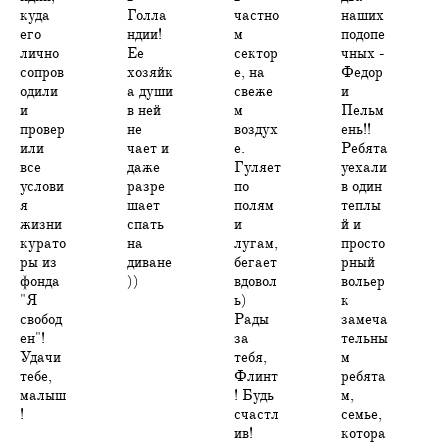
куда
Голла
частно
наших
его
ндии!
м
подопе
лично
Ее
сектор
чных -
сопров
хозяйк
е, на
Федор
одили
а души
свеже
и
и
в ней
м
Пельм
провер
не
воздух
ень!!
или
чает и
е.
Ребята
все
даже
Гуляет
уехали
услови
разре
по
в один
я
шает
полям
теплы
жизни
спать
и
й и
курато
на
лугам,
просто
ры из
диване
бегает
рный
фонда
))
вдовол
вольер
"Я
ь)
к
свобод
Рады
замеча
ен"!
за
тельны
Удачи
тебя,
м
тебе,
Флинт
ребята
малыш
! Будь
м,
!
счастл
семье,
ив!
котора