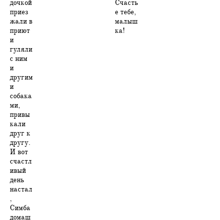
дочкой
Счасть
приез
е тебе,
жали в
малыш
приют
ка!
и
гуляли
с ним
и
другим
и
собака
ми,
привы
кали
друг к
другу.
И вот
счастл
ивый
день
настал
,
Симба
домаш