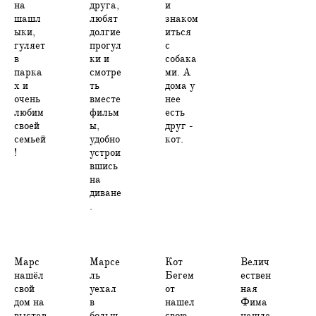
на
друга,
и
шашл
любят
знаком
ыки,
долгие
иться
гуляет
прогул
с
в
ки и
собака
парка
смотре
ми. А
х и
ть
дома у
очень
вместе
нее
любим
фильм
есть
своей
ы,
друг -
семьей
удобно
кот.
!
устрои
вшись
на
диване
.
Марс
Марсе
Кот
Велич
нашёл
ль
Бегем
ествен
свой
уехал
от
ная
дом на
в
нашел
Фима
выстав
больш
свою
нашла