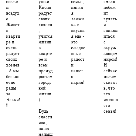
свеже
ушки.
семья,
смело
м
Кнопа
мягка
побеж
воздух
радует
я
ит
е.
своих
лежан
гулять
Живет
хозяев
ка и
и
в
,
вкусна
знаком
кварти
учится
я еда -
иться
ре и
жизни
это
с
очень
в
ежедне
окруж
радует
кварти
вные
ающим
своих
ре и
радост
миром!
хозяев
всем
и
И
. А мы
премуд
нашег
сейчас
бескон
ростям
о
можем
ечно
городс
парня!
сказат
рады
кой
ь, что
за
жизни
это
Бекки!
)
именно
!!
его
Будь
семья!
счастл
ива,
наша
малыш