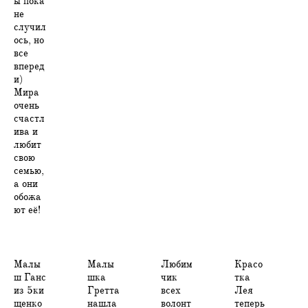
ы пока
не
случил
ось, но
все
вперед
и)
Мира
очень
счастл
ива и
любит
свою
семью,
а они
обожа
ют её!
Малы
Малы
Любим
Красо
ш Ганс
шка
чик
тка
из 5ки
Гретта
всех
Лея
щенко
нашла
волонт
теперь