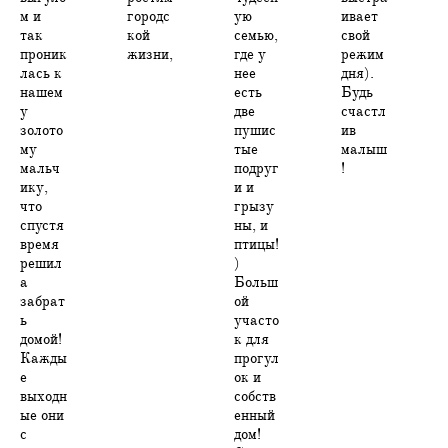
м и
городс
ую
ивает
так
кой
семью,
свой
проник
жизни,
где у
режим
лась к
нее
дня).
нашем
есть
Будь
у
две
счастл
золото
пушис
ив
му
тые
малыш
мальч
подруг
!
ику,
и и
что
грызу
спустя
ны, и
время
птицы!
решил
)
а
Больш
забрат
ой
ь
участо
домой!
к для
Кажды
прогул
е
ок и
выходн
собств
ые они
енный
с
дом!