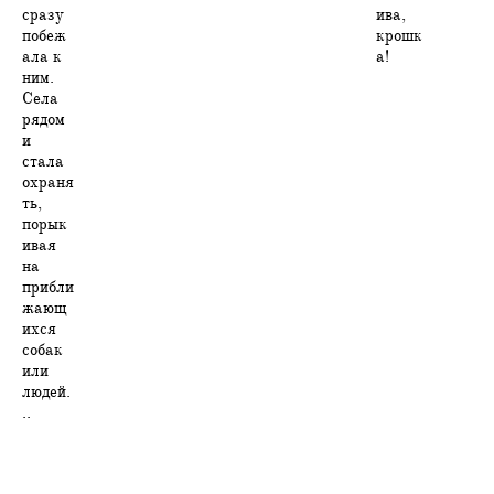
сразу
ива,
побеж
крошк
ала к
а!
ним.
Села
рядом
и
стала
охраня
ть,
порык
ивая
на
прибли
жающ
ихся
собак
или
людей.
..