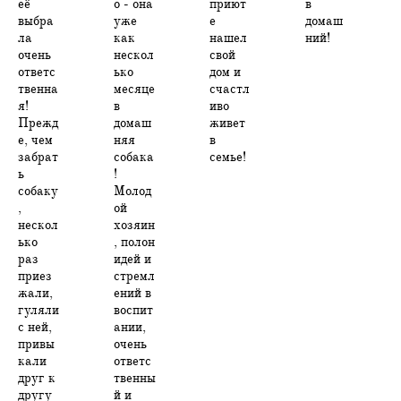
её
о - она
приют
в
выбра
уже
е
домаш
ла
как
нашел
ний!
очень
нескол
свой
ответс
ько
дом и
твенна
месяце
счастл
я!
в
иво
Прежд
домаш
живет
е, чем
няя
в
забрат
собака
семье!
ь
!
собаку
Молод
,
ой
нескол
хозяин
ько
, полон
раз
идей и
приез
стремл
жали,
ений в
гуляли
воспит
с ней,
ании,
привы
очень
кали
ответс
друг к
твенны
другу
й и