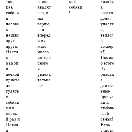
том,
очень
кой
хозяйк
как
хвалят
собаки
а
собака
его, и
!
своего
и
мы
дома,
челове
верим,
участк
к
что
а,
нашли
вперед
теплог
друг
и их
о
друга.
ждет
вольер
Настя
много
а!)
с
интере
Помим
мамой
сного
о этого
и
и
2х
дочкой
увлека
разовы
приеха
тельно
е
ли
го!
длител
гулять
ьные
с
прогул
собака
ки и
ми в
любовь
первы
всей
й раз и
семьи!
Плюш
Будь
а
счастл