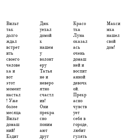
Вильт
Дюк
Красо
Макси
так
уехал
тка
мка
долго
домой
Луна
нашел
ждал
к
оказал
свой
встрет
нашем
ась
дом!
ить
у
очень
своего
волонт
домаш
челове
еру
ней и
ка и
Татья
воспит
вот
не и
анной
этот
неверо
девочк
момент
ятно
ой.
настал
счастл
Прекр
! Уже
ив!
асно
более
Они
чувств
месяца
прекра
ует
Вильт
сно
себя в
домаш
поним
городе,
ний!
ают
любит
Ездит
друг
гулять