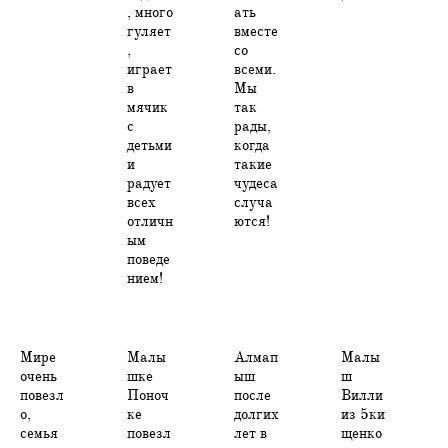
, много
ать
гуляет
вместе
,
со
играет
всеми.
в
Мы
мячик
так
с
рады,
детьми
когда
и
такие
радует
чудеса
всех
случа
отличн
ются!
ым
поведе
нием!
Мире
Малы
Алмап
Малы
очень
шке
ыш
ш
повезл
Поноч
после
Вилли
о,
ке
долгих
из 5ки
семья
повезл
лет в
щенко