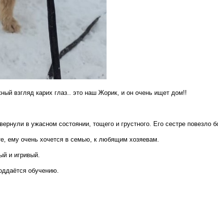
ный взгляд карих глаз.. это наш Жорик, и он очень ищет дом!!
вернули в ужасном состоянии, тощего и грустного. Его сестре повезло 
те, eму oчень xочeтcя в семью, к любящим xозяевам.
ый и игривый.
поддаётся oбучeнию.