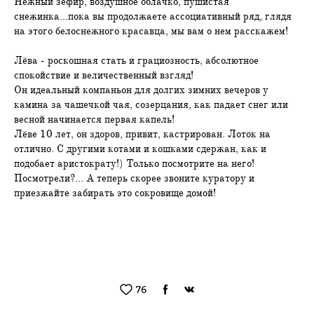
Нежный зефир, воздушное облачко, пушистая
снежинка...пока вы продолжаете ассоциативный ряд, глядя
на этого белоснежного красавца, мы вам о нем расскажем!
Лёва - роскошная стать и грациозность, абсолютное
спокойствие и величественный взгляд!
Он идеальный компаньон для долгих зимних вечеров у
камина за чашечкой чая, созерцания, как падает снег или
весной начинается первая капель!
Лёве 10 лет, он здоров, привит, кастрирован. Лоток на
отлично. С другими котами и кошками сдержан, как и
подобает аристократу!) Только посмотрите на него!
Посмотрели?... А теперь скорее звоните куратору и
приезжайте забирать это сокровище домой!
76